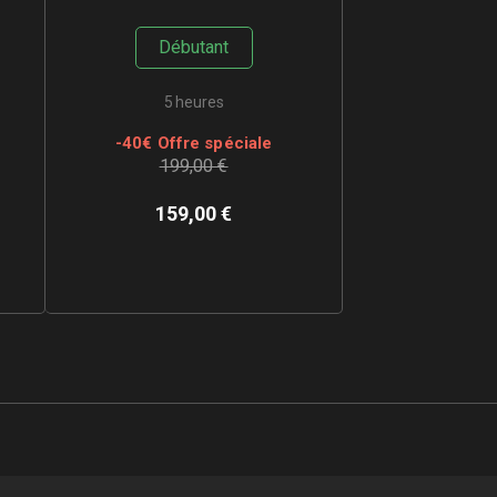
Débutant
5 heures
-
40
€ Offre spéciale
199,00 €
159,00
€