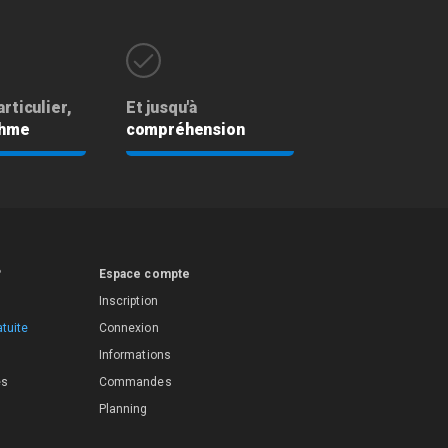
rticulier,
Et jusqu'à
thme
compréhension
?
Espace compte
Inscription
tuite
Connexion
Informations
es
Commandes
Planning