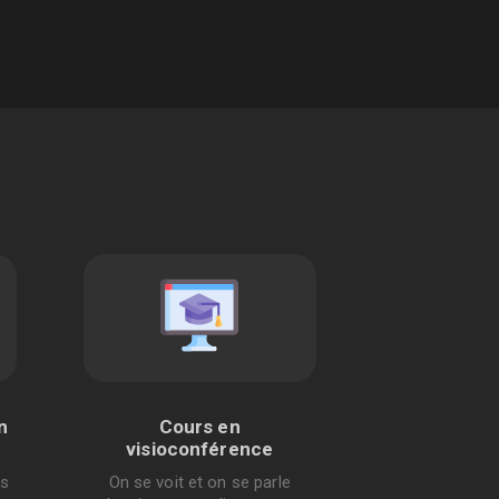
n
Cours en
visioconférence
us
On se voit et on se parle