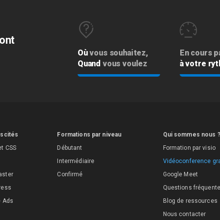
ont
Où
vous souhaitez,
En cours pa
e
Quand
vous voulez
à votre ry
iscités
Formations par niveau
Qui sommes nous 
et CSS
Débutant
Formation par visio
Intermédiaire
Vidéoconference gra
aster
Confirmé
Google Meet
ress
Questions fréquent
e Ads
Blog de ressources
Nous contacter