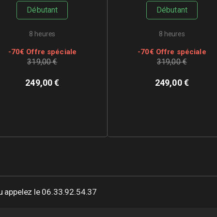
Débutant
Débutant
8 heures
8 heures
-
70
€ Offre spéciale
-
70
€ Offre spéciale
319,00 €
319,00 €
249,00
€
249,00
€
 appelez le 06.33.92.54.37