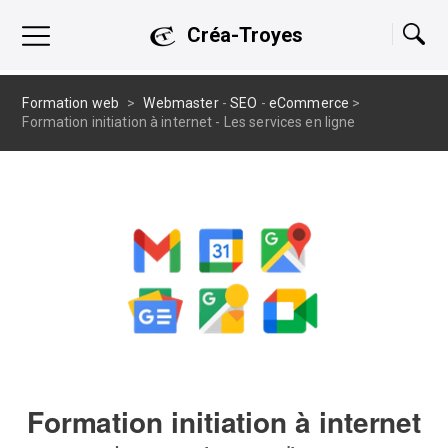
Créa-Troyes
Formation web
>
Webmaster
-
SEO
-
eCommerce
>
Formation initiation à internet - Les services en ligne
Formation initiation à internet