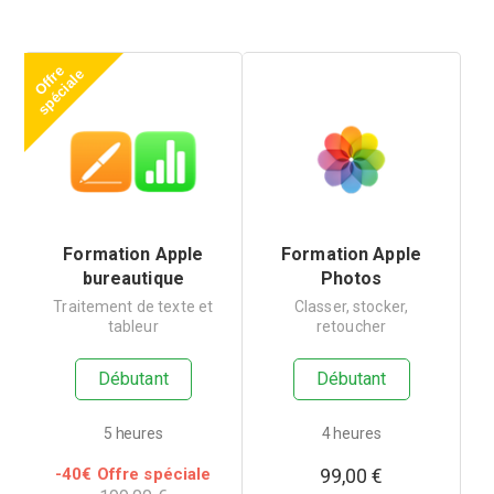
O
f
f
e
s
p
é
c
i
a
l
r
e
Formation Apple
Formation Apple
bureautique
Photos
Traitement de texte et
Classer, stocker,
tableur
retoucher
Débutant
Débutant
5 heures
4 heures
-
40
€ Offre spéciale
99,00
€