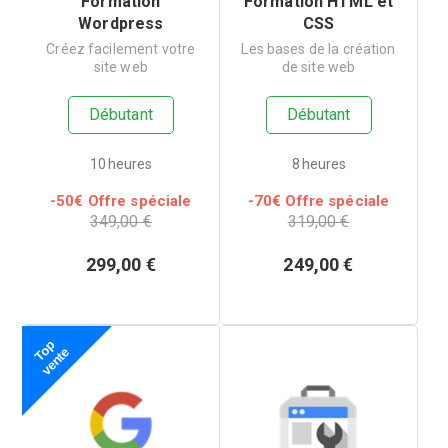
Formation
Formation HTML et
Wordpress
CSS
Créez facilement votre
Les bases de la création
site web
de site web
Débutant
Débutant
10 heures
8 heures
-
50
€ Offre spéciale
-
70
€ Offre spéciale
349,00 €
319,00 €
299,00
€
249,00
€
T
p
v
e
n
t
o
e