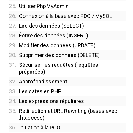
25.
Utiliser PhpMyAdmin
26.
Connexion à la base avec PDO / MySQLI
27.
Lire des données (SELECT)
28.
Écrire des données (INSERT)
29.
Modifier des données (UPDATE)
30.
Supprimer des données (DELETE)
31.
Sécuriser les requêtes (requêtes
préparées)
32.
Approfondissement
33.
Les dates en PHP
34.
Les expressions régulières
35.
Redirection et URL Rewriting (bases avec
.htaccess)
36.
Initiation à la POO