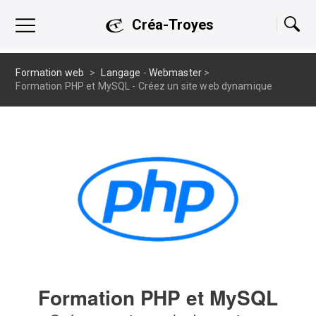
Créa-Troyes
Formation web
>
Langage
-
Webmaster
>
Formation PHP et MySQL - Créez un site web dynamique
Formation PHP et MySQL